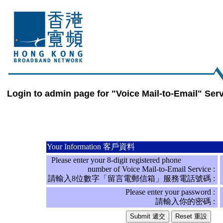
Login to admin page for "Voice Mail-to-Email
Your Information 客戶資料
Please enter your 8-digit registered phone
number of Voice Mail-to-Email Service :
請輸入8位數字「留言電郵信箱」服務電話號碼 :
Please enter your password :
請輸入你的密碼 :